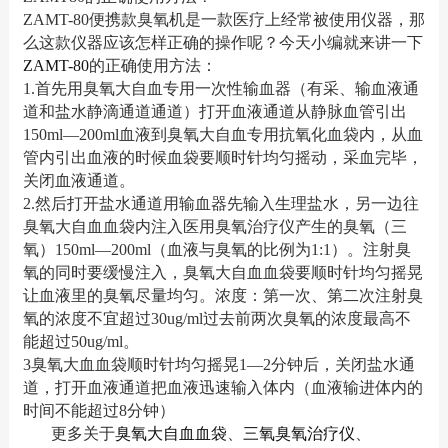
ZAMT-80便携款臭氧机是一款医疗上经常被使用仪器，那
么这款仪器应该怎样正确的操作呢？今天小编就来讲一下
ZAMT-80
的正确使用方法：
1.首先用臭氧大自血专用一次性输血器（有采、输血液通
道和盐水静滴通道通道）打开血液通道从静脉血管引出
150ml—200ml血液到臭氧大自血专用抗氧化血袋内，从血
管内引出血液的时候血袋要顺时针均匀摇动，采血完毕，
关闭血液通道。
2.然后打开盐水通道用输血器先输入生理盐水，另一边往
臭氧大自血血袋内注入医用臭氧治疗仪产生的臭氧（三
氧）150ml—200ml（血液与臭氧的比例为1:1）。注射臭
氧的同时要缓慢注入，臭氧大自血血袋要顺时针均匀摇晃
让血液里的臭氧尽量均匀。浓度：第一次、第二次注射臭
氧的浓度不宜超过30ug/ml过去前两次臭氧的浓度最高不
能超过50ug/ml。
3臭氧大血血袋顺时针均匀摇晃1—2分钟后，关闭盐水通
道，打开血液通道把血液迅速输入体内（血液输进体内的
时间不能超过8分钟）
更多关于
臭氧大自血血袋
、
三氧臭氧治疗仪
、