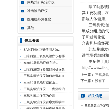
内热式针灸治疗仪
除了动脉或静
冲击波治疗仪
其主要功能。在
影响人体健康。
医用红外热像仪
三氧臭氧治
其他
氧成分组成的气
子和过氧化氢，
信息资讯
介素和肿瘤坏死
红细胞膜发生
ZAMT80的正确使用方法...
进而增强组织和
山东前沿三氧臭氧治疗仪有哪...
更多关于
臭
zamt80臭氧治疗仪在治...
http://www.zibo
山东前沿医疗器械如何确保臭...
上一篇：
三氧臭氧
三氧臭氧治疗仪如何改善心血...
下一篇：
没有了！
zamt80臭氧治疗仪的五...
三氧臭氧治疗仪——疼痛科治...
三氧臭氧治疗仪的作用
相关信息
三氧臭氧治疗仪在康复医学中...
三氧臭氧治疗仪可
山东前沿医疗器械详解臭氧治...