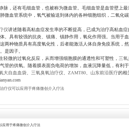
脉，还有毛细血管，也被称为微血管。毛细血管是血管壁上最
肺微血管系统中，氧气被输送到体内的各种细胞组织，二氧化碳
疗仪
讲述随着高粘血症发生率的不断提高，已成为治疗高粘血症
体。具有较强的抗炎、镇痛、镇静作用，氧化作用强。当用于血
这两种物质具有高度氧化性，后者能激活人体自身免疫系统，然
。是因子。
轻微的过氧化反应，从而增强细胞膜的通透性和可塑性，
三氧
气管的供氧。随着膜表面负电荷的增加，血液沉降量低，有利于
氧大自血血袋
、
三氧臭氧治疗仪
、
ZAMT80
、
山东前沿医疗
的相
qianyan.com
治疗仪可以应用于疼痛微创介入疗法
以应用于疼痛微创介入疗法