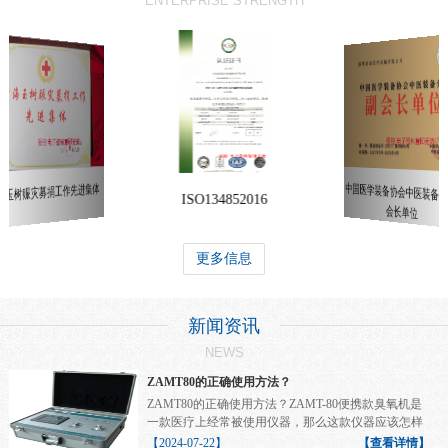
ENTERPRISE STRENGTH
中国医学装备协会中医装备
海玉树赈灾募捐工作先进集体
ISO134852016
会长单位
更多信息
新闻资讯
NEWS
ZAMT80的正确使用方法？
ZAMT80的正确使用方法？ZAMT-80便携款臭氧机是
一款医疗上经常被使用仪器，那么这款仪器应该怎样
正...
【2024-07-22】
【查看详情】